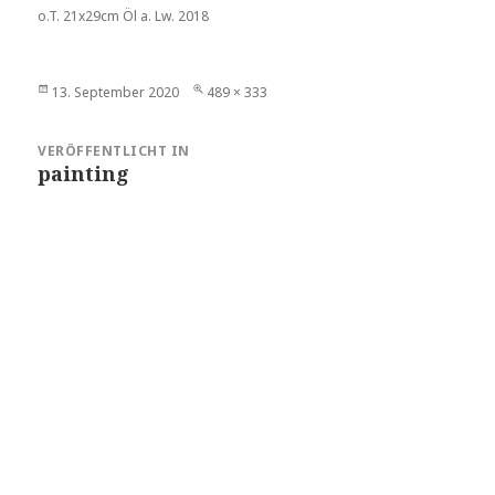
o.T. 21x29cm Öl a. Lw. 2018
Veröffentlicht
Volle
13. September 2020
489 × 333
am
Größe
Beitragsnavigation
VERÖFFENTLICHT IN
painting
Stolz präsentiert von WordPress