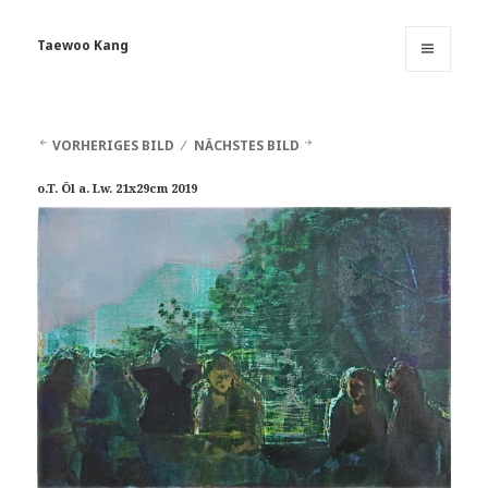
Taewoo Kang
MENÜ
UND
WIDGETS
VORHERIGES BILD
NÄCHSTES BILD
o.T. Öl a. Lw. 21x29cm 2019